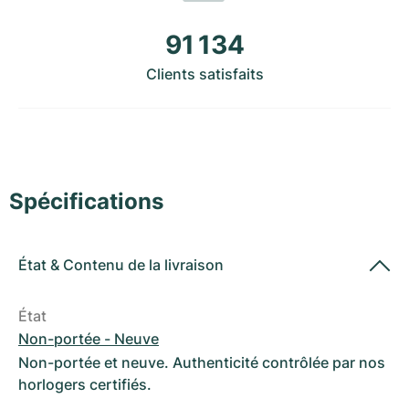
Montres pour femmes
Montres pour femmes
91 134
Clients satisfaits
Spécifications
État
&
Contenu de la livraison
État
Non-portée - Neuve
Non-portée et neuve. Authenticité contrôlée par nos
horlogers certifiés.