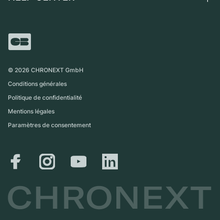
Independent Brands
Vente directe
Carrières
Italie
FAQ
Échange
Presse
Royaume-Uni
Service Center
Magazine
International
Retrait sur place
Partner
Expédition et retours
©
2026
CHRONEXT GmbH
Guide des tailles
Conditions générales
Politique de confidentialité
Mentions légales
Paramètres de consentement