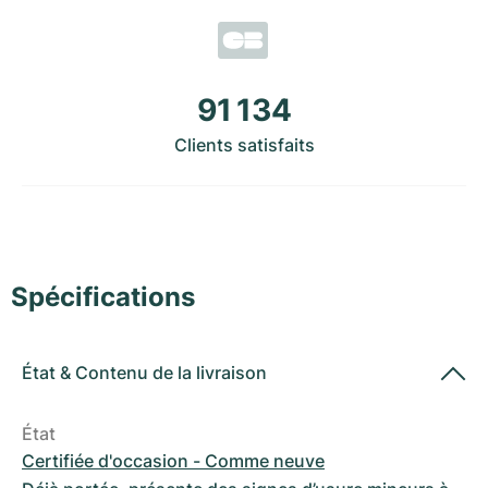
Montres pour femmes
Montres pour femmes
91 134
Clients satisfaits
Spécifications
État
&
Contenu de la livraison
État
Certifiée d'occasion - Comme neuve