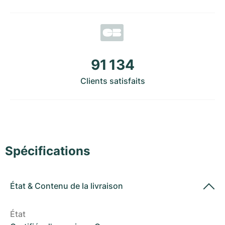
Montres pour femmes
Montres pour femmes
91 134
Clients satisfaits
Spécifications
État
&
Contenu de la livraison
État