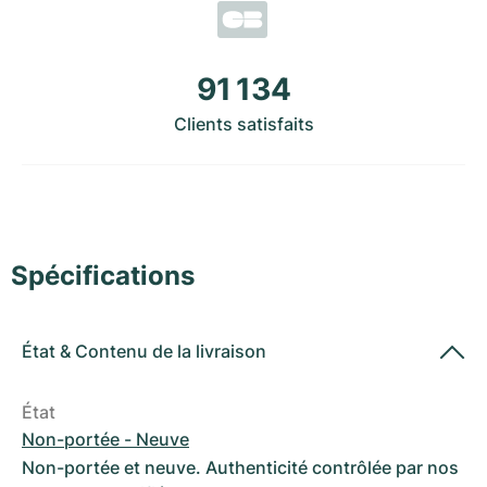
Montres pour femmes
Montres pour femmes
91 134
Clients satisfaits
Spécifications
État
&
Contenu de la livraison
État
Non-portée - Neuve
Non-portée et neuve. Authenticité contrôlée par nos