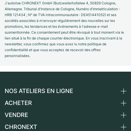
J'autorise CHRONEXT GmbH (Butzweilerhofallee 4, 50829 Cologne,
Allemagne. Tribunal d'Instance de Cologne, Numéro d'Immatriculation :
HRB 121434 ; N° de TVA intracommunautaire : DE451441052) et ses
sociétés associées à m'envoyer régulièrement des nouvelles sur les
promotions, les tendances et les événements à l'adresse e-mail
susmentionnée. Ce consentement peut être révoqué à tout moment via le
lien situé à la fin de chaque courrier électronique. En vous inscrivant à la
newsletter, vous confirmez que vous avez lu notre politique de
confidentialité et que vous acceptez de recevoir des offres
personnalisées.
NOS ATELIERS EN LIGNE
ACHETER
Allemagne
Pays-Bas
VENDRE
Toutes les montres de luxe
Autriche
Montres d'occasion
CHRONEXT
Vendre une montre
Suisse