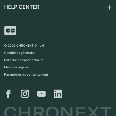
Montres vintage
Commission
HELP CENTER
Qui sommes-nous ?
France
Independent Brands
Vente directe
Carrières
Italie
FAQ
Échange
Presse
Royaume-Uni
Service Center
Magazine
International
Retrait sur place
Partner
Expédition et retours
©
2026
CHRONEXT GmbH
Guide des tailles
Conditions générales
Politique de confidentialité
Mentions légales
Paramètres de consentement