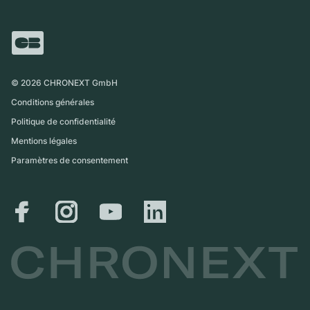
Italie
FAQ
Échange
Presse
Royaume-Uni
Service Center
Magazine
International
Retrait sur place
Partner
Expédition et retours
©
2026
CHRONEXT GmbH
Guide des tailles
Conditions générales
Politique de confidentialité
Mentions légales
Paramètres de consentement