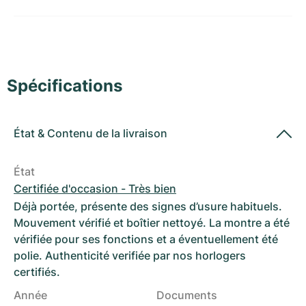
Montres pour femmes
Montres pour femmes
Spécifications
État
&
Contenu de la livraison
État
Certifiée d'occasion - Très bien
Déjà portée, présente des signes d’usure habituels.
Mouvement vérifié et boîtier nettoyé. La montre a été
vérifiée pour ses fonctions et a éventuellement été
polie. Authenticité verifiée par nos horlogers
certifiés.
Année
Documents