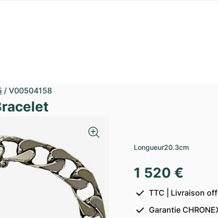
5
/
V00504158
Bracelet
Longueur
20.3cm
1 520 €
TTC | Livraison of
Garantie CHRONEX