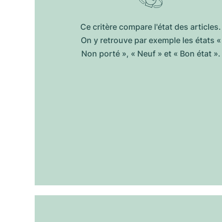
Ce critère compare l'état des articles.
On y retrouve par exemple les états «
Non porté », « Neuf » et « Bon état ».