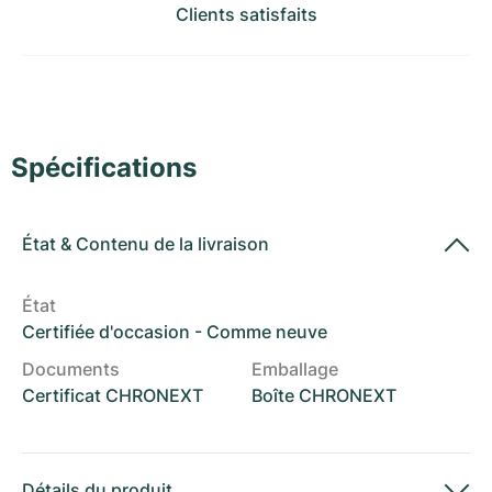
Montres pour femmes
Montres pour femmes
Clients satisfaits
Spécifications
État
&
Contenu de la livraison
État
Certifiée d'occasion - Comme neuve
Documents
Emballage
Certificat CHRONEXT
Boîte CHRONEXT
Détails du produit