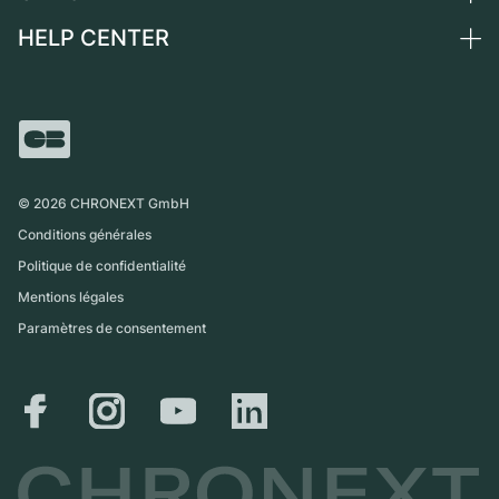
Suisse
Montres vintage
Commission
HELP CENTER
Qui sommes-nous ?
France
Independent Brands
Vente directe
Carrières
Italie
FAQ
Échange
Presse
Royaume-Uni
Service Center
Magazine
International
Retrait sur place
Partner
Expédition et retours
©
2026
CHRONEXT GmbH
Guide des tailles
Conditions générales
Politique de confidentialité
Mentions légales
Paramètres de consentement