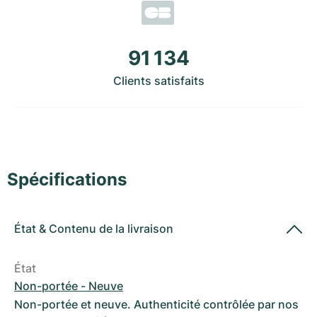
Montres pour femmes
Montres pour femmes
91 134
Clients satisfaits
Spécifications
État
&
Contenu de la livraison
État
Non-portée - Neuve
Non-portée et neuve. Authenticité contrôlée par nos