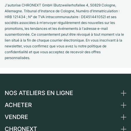
J'autorise CHRONEXT GmbH (Butzweilerhofallee 4, 50829 Cologne,
Allemagne. Tribunal d'Instance de Cologne, Numéro d'Immatriculation :
HRB 121434 ; N° de TVA intracommunautaire : DE451441052) et ses
sociétés associées à m'envoyer régulièrement des nouvelles sur les
promotions, les tendances et les événements à l'adresse e-mail
susmentionnée. Ce consentement peut être révoqué à tout moment via le
lien situé à la fin de chaque courrier électronique. En vous inscrivant à la
newsletter, vous confirmez que vous avez lu notre politique de
confidentialité et que vous acceptez de recevoir des offres
personnalisées.
NOS ATELIERS EN LIGNE
ACHETER
Allemagne
Pays-Bas
VENDRE
Toutes les montres de luxe
Autriche
Montres d'occasion
CHRONEXT
Vendre une montre