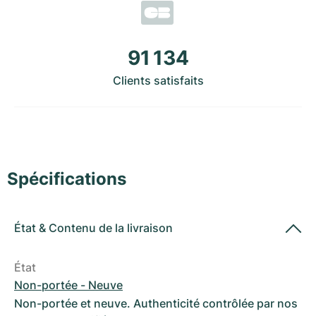
Montres pour femmes
Montres pour femmes
91 134
Clients satisfaits
Spécifications
État
&
Contenu de la livraison
État
Non-portée - Neuve
Non-portée et neuve. Authenticité contrôlée par nos