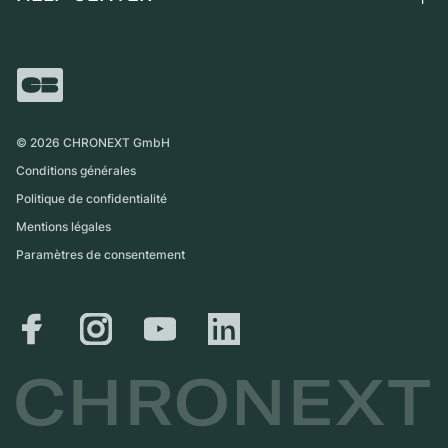
Independent Brands
Vente directe
Carrières
Italie
FAQ
Échange
Presse
Royaume-Uni
Service Center
Magazine
International
Retrait sur place
Partner
Expédition et retours
©
2026
CHRONEXT GmbH
Guide des tailles
Conditions générales
Politique de confidentialité
Mentions légales
Paramètres de consentement