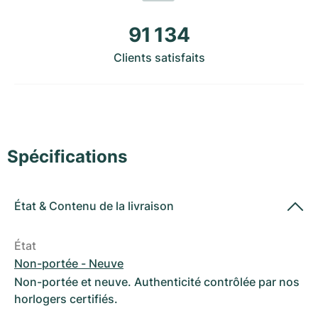
Montres pour femmes
Montres pour femmes
91 134
Clients satisfaits
Spécifications
État
&
Contenu de la livraison
État
Non-portée - Neuve
Non-portée et neuve. Authenticité contrôlée par nos
horlogers certifiés.