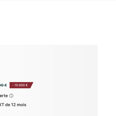
00 €
-
15 000 €
ferte
T de 12 mois