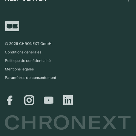
Independent Brands
Vente directe
Carrières
Italie
FAQ
Échange
Presse
Royaume-Uni
Service Center
Magazine
International
Retrait sur place
Partner
Expédition et retours
©
2026
CHRONEXT GmbH
Guide des tailles
Conditions générales
Politique de confidentialité
Mentions légales
Paramètres de consentement