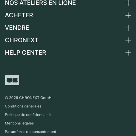
NOS ATELIERS EN LIGNE
ACHETER
Allemagne
Pays-Bas
VENDRE
Toutes les montres de luxe
Autriche
Montres d'occasion
CHRONEXT
Vendre une montre
Suisse
Montres vintage
Commission
HELP CENTER
Qui sommes-nous ?
France
Independent Brands
Vente directe
Carrières
Italie
FAQ
Échange
Presse
Royaume-Uni
Service Center
Magazine
International
Retrait sur place
Partner
Expédition et retours
©
2026
CHRONEXT GmbH
Guide des tailles
Conditions générales
Politique de confidentialité
Mentions légales
Paramètres de consentement