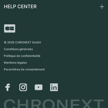
Montres vintage
Commission
HELP CENTER
Qui sommes-nous ?
France
Independent Brands
Vente directe
Carrières
Italie
FAQ
Échange
Presse
Royaume-Uni
Service Center
Magazine
International
Retrait sur place
Partner
Expédition et retours
©
2026
CHRONEXT GmbH
Guide des tailles
Conditions générales
Politique de confidentialité
Mentions légales
Paramètres de consentement