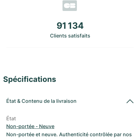
Montres pour femmes
Montres pour femmes
91 134
Clients satisfaits
Spécifications
État
&
Contenu de la livraison
État
Non-portée - Neuve
Non-portée et neuve. Authenticité contrôlée par nos