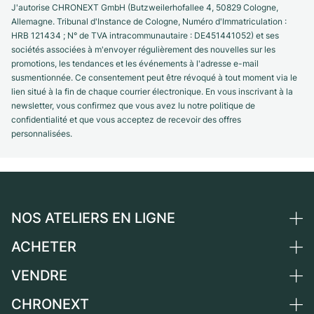
J'autorise CHRONEXT GmbH (Butzweilerhofallee 4, 50829 Cologne,
Allemagne. Tribunal d'Instance de Cologne, Numéro d'Immatriculation :
HRB 121434 ; N° de TVA intracommunautaire : DE451441052) et ses
sociétés associées à m'envoyer régulièrement des nouvelles sur les
promotions, les tendances et les événements à l'adresse e-mail
susmentionnée. Ce consentement peut être révoqué à tout moment via le
lien situé à la fin de chaque courrier électronique. En vous inscrivant à la
newsletter, vous confirmez que vous avez lu notre politique de
confidentialité et que vous acceptez de recevoir des offres
personnalisées.
NOS ATELIERS EN LIGNE
ACHETER
Allemagne
Pays-Bas
VENDRE
Toutes les montres de luxe
Autriche
Montres d'occasion
CHRONEXT
Vendre une montre
Suisse