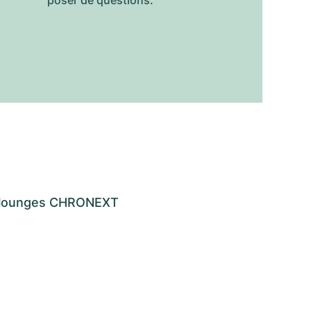
poser de questions.
os lounges CHRONEXT