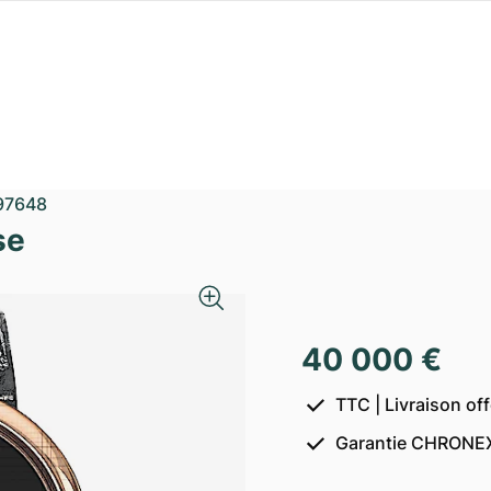
97648
se
40 000 €
TTC | Livraison of
Garantie CHRONEX