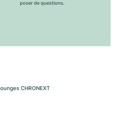
poser de questions.
os lounges CHRONEXT