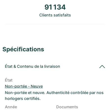
Montres pour femmes
Montres pour femmes
91 134
Clients satisfaits
Spécifications
État
&
Contenu de la livraison
État
Non-portée - Neuve
Non-portée et neuve. Authenticité contrôlée par nos
horlogers certifiés.
Année
Documents