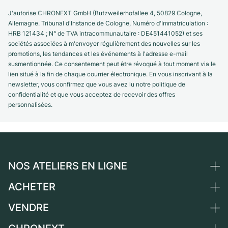
J'autorise CHRONEXT GmbH (Butzweilerhofallee 4, 50829 Cologne,
Allemagne. Tribunal d'Instance de Cologne, Numéro d'Immatriculation :
HRB 121434 ; N° de TVA intracommunautaire : DE451441052) et ses
sociétés associées à m'envoyer régulièrement des nouvelles sur les
promotions, les tendances et les événements à l'adresse e-mail
susmentionnée. Ce consentement peut être révoqué à tout moment via le
lien situé à la fin de chaque courrier électronique. En vous inscrivant à la
newsletter, vous confirmez que vous avez lu notre politique de
confidentialité et que vous acceptez de recevoir des offres
personnalisées.
NOS ATELIERS EN LIGNE
ACHETER
Allemagne
Pays-Bas
VENDRE
Toutes les montres de luxe
Autriche
Montres d'occasion
Vendre une montre