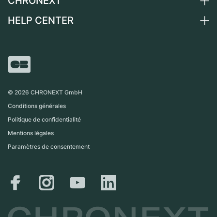
CHRONEXT
Suisse
Montres vintage
Commission
HELP CENTER
Qui sommes-nous ?
France
Independent Brands
Vente directe
Carrières
Italie
FAQ
Échange
Presse
Royaume-Uni
Service Center
Magazine
International
Retrait sur place
Partner
Expédition et retours
©
2026
CHRONEXT GmbH
Guide des tailles
Conditions générales
Politique de confidentialité
Mentions légales
Paramètres de consentement