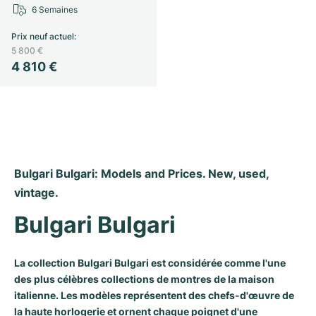
6 Semaines
Milgauss
Montres pour femmes
Ronde
Professional
Formula 1
Portofino
Spirit of Big Bang
Prix neuf actuel
:
5 800 €
Oyster Perpetual
Rotonde
Bentley
Grand Carrera
Portugieser
King Power
4 810 €
Yacht-Master
Crash
Transocean
Montres d'occasion
Da Vinci
Montres d'occasion
Yacht-Master II
Pasha
Cockpit
Montres pour femmes
Aquatimer
Sea-Dweller
Tortue
Chronospace
Spitfire
Bulgari Bulgari: Models and Prices. New, used, 
Sky-Dweller
Baignoire
Super Avenger
GST
vintage.
Bulgari Bulgari
Submariner
Ballon Blanc
Galactic
Vintage
Roadster
Montbrillant
Montres d'occasion
La collection Bulgari Bulgari est considérée comme l'une
des plus célèbres collections de montres de la maison
Montres d'occasion
Montres d'occasion
italienne. Les modèles représentent des chefs-d'œuvre de
la haute horlogerie et ornent chaque poignet d'une