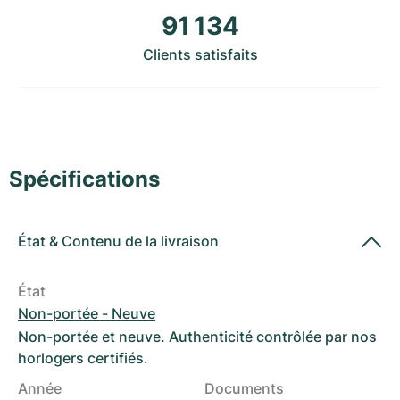
Montres pour femmes
Montres pour femmes
91 134
Clients satisfaits
Spécifications
État
&
Contenu de la livraison
État
Non-portée - Neuve
Non-portée et neuve. Authenticité contrôlée par nos
horlogers certifiés.
Année
Documents