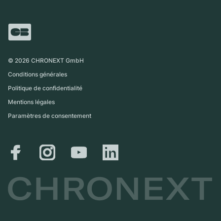
Carrières
Italie
FAQ
Échange
Presse
Royaume-Uni
Service Center
Magazine
International
Retrait sur place
Partner
Expédition et retours
©
2026
CHRONEXT GmbH
Guide des tailles
Conditions générales
Politique de confidentialité
Mentions légales
Paramètres de consentement