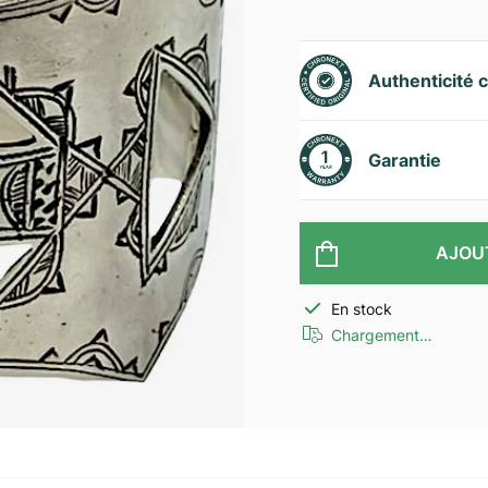
Authenticité c
Garantie
AJOU
En stock
Chargement…