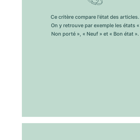
Ce critère compare l'état des articles.
On y retrouve par exemple les états «
Non porté », « Neuf » et « Bon état ».