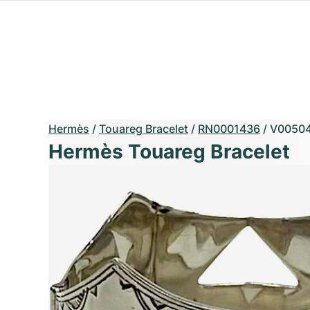
Hermès
/
Touareg Bracelet
/
RN0001436
/
V0050
Hermès Touareg Bracelet