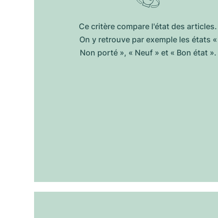
Ce critère compare l'état des articles.
On y retrouve par exemple les états «
Non porté », « Neuf » et « Bon état ».