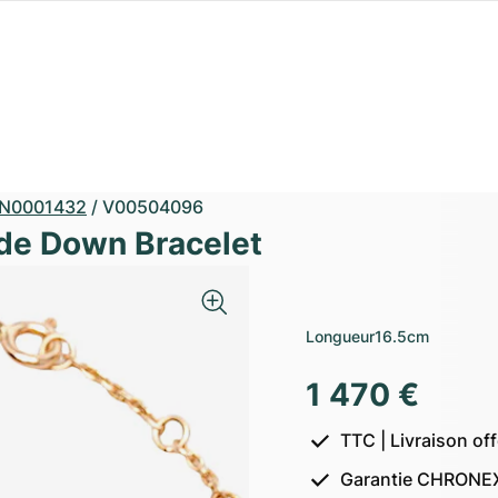
N0001432
/
V00504096
ide Down Bracelet
Longueur
16.5cm
1 470 €
TTC | Livraison of
Garantie CHRONEX