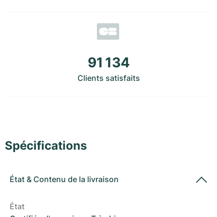
Montres pour femmes
Montres pour femmes
91 134
Clients satisfaits
Spécifications
État
&
Contenu de la livraison
État