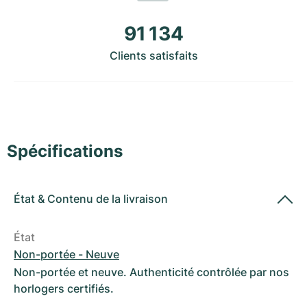
Montres pour femmes
Montres pour femmes
91 134
Clients satisfaits
Spécifications
État
&
Contenu de la livraison
État
Non-portée - Neuve
Non-portée et neuve. Authenticité contrôlée par nos
horlogers certifiés.