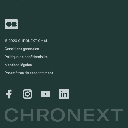
Independent Brands
Vente directe
Carrières
Italie
FAQ
Échange
Presse
Royaume-Uni
Service Center
Magazine
International
Retrait sur place
Partner
Expédition et retours
©
2026
CHRONEXT GmbH
Guide des tailles
Conditions générales
Politique de confidentialité
Mentions légales
Paramètres de consentement