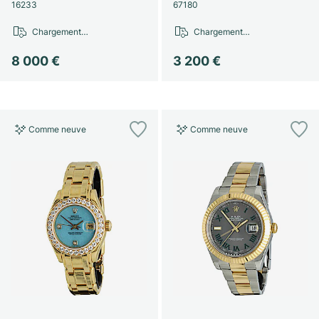
Montres pour femmes
Montres pour femmes
16233
67180
Chargement…
Chargement…
8 000 €
3 200 €
Comme neuve
Comme neuve