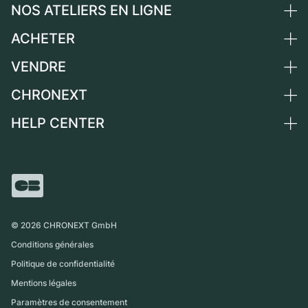
NOS ATELIERS EN LIGNE
ACHETER
Allemagne
Pays-Bas
VENDRE
Toutes les montres de luxe
Autriche
Montres d'occasion
CHRONEXT
Vendre une montre
Suisse
Montres vintage
Commission
HELP CENTER
Qui sommes-nous ?
France
Independent Brands
Vente directe
Carrières
Italie
FAQ
Échange
Presse
Royaume-Uni
Service Center
Magazine
International
Retrait sur place
Partner
Expédition et retours
©
2026
CHRONEXT GmbH
Guide des tailles
Conditions générales
Politique de confidentialité
Mentions légales
Paramètres de consentement