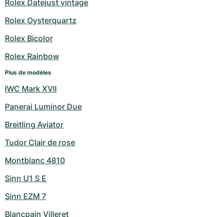
Rolex Datejust vintage
Montres pour femmes
Montres pour femmes
Rolex Oysterquartz
Rolex Bicolor
Rolex Rainbow
Plus de modèles
IWC Mark XVII
Panerai Luminor Due
Breitling Aviator
Tudor Clair de rose
Montblanc 4810
Sinn U1 S E
Sinn EZM 7
Blancpain Villeret