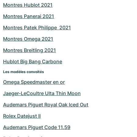
Montres Hublot 2021
Milgauss
Montres pour femmes
Ronde
Professional
Formula 1
Portofino
Spirit of Big Bang
Montres Panerai 2021
Oyster Perpetual
Rotonde
Bentley
Grand Carrera
Portugieser
King Power
Montres Patek Philippe  2021
Yacht-Master
Crash
Transocean
Montres d'occasion
Da Vinci
Montres d'occasion
Montres Omega 2021
Montres Breitling 2021
Yacht-Master II
Pasha
Cockpit
Montres pour femmes
Aquatimer
Hublot Big Bang Carbone
Sea-Dweller
Tortue
Chronospace
Spitfire
Les modèles convoités
Sky-Dweller
Baignoire
Super Avenger
GST
Omega Speedmaster en or
Jaeger-LeCoultre Ulta Thin Moon
Submariner
Ballon Blanc
Galactic
Vintage
Audemars Piguet Royal Oak Iced Out
Roadster
Montbrillant
Montres d'occasion
Rolex Datejust II
Montres d'occasion
Montres d'occasion
Audemars Piguet Code 11.59