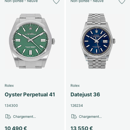
Non-portée - Neuve
Non-portée - Neuve
Rolex
Rolex
Oyster Perpetual 41
Datejust 36
134300
126234
Chargement…
Chargement…
10 490 €
13 550 €