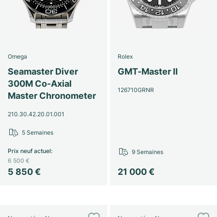
Omega
Rolex
Seamaster Diver
GMT-Master II
300M Co-Axial
126710GRNR
Master Chronometer
210.30.42.20.01.001
5 Semaines
Prix neuf actuel
:
9 Semaines
6 500 €
5 850 €
21 000 €