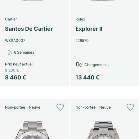
Cartier
Rolex
Santos De Cartier
Explorer II
WSSA0037
226570
6 Semaines
Prix neuf actuel
:
Chargement…
9 200 €
8 460 €
13 440 €
Non-portée - Neuve
Non-portée - Neuve