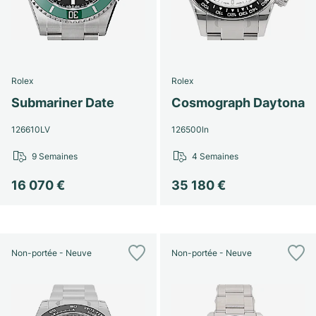
Rolex
Rolex
Submariner Date
Cosmograph Daytona
126610LV
126500ln
9 Semaines
4 Semaines
16 070 €
35 180 €
Non-portée - Neuve
Non-portée - Neuve