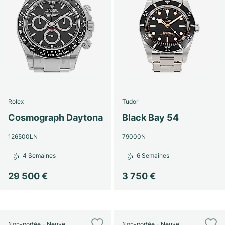
Rolex
Tudor
Cosmograph Daytona
Black Bay 54
126500LN
79000N
4 Semaines
6 Semaines
29 500 €
3 750 €
Non-portée - Neuve
Non-portée - Neuve