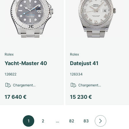
Rolex
Rolex
Yacht-Master 40
Datejust 41
126622
126334
Chargement…
Chargement…
17 640 €
15 230 €
1
2
…
82
83