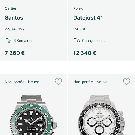
Cartier
Rolex
Santos
Datejust 41
WSSA0029
126300
6 Semaines
Chargement…
7 260 €
12 340 €
Non-portée - Neuve
Non-portée - Neuve