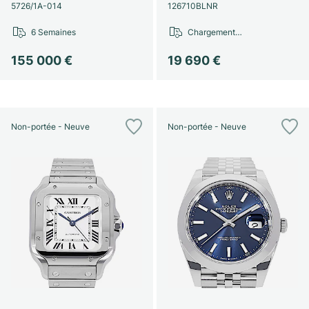
Montres pour femmes
Montres pour femmes
5726/1A-014
126710BLNR
6 Semaines
Chargement…
155 000 €
19 690 €
Non-portée - Neuve
Non-portée - Neuve