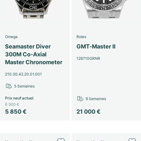
Omega
Rolex
Seamaster Diver
GMT-Master II
300M Co-Axial
126710GRNR
Master Chronometer
210.30.42.20.01.001
5 Semaines
Prix neuf actuel
:
9 Semaines
6 500 €
5 850 €
21 000 €