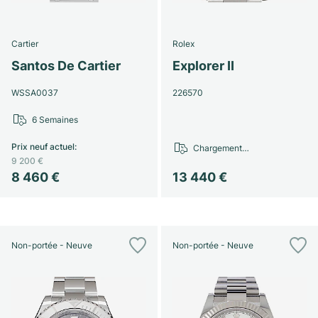
Cartier
Rolex
Santos De Cartier
Explorer II
WSSA0037
226570
6 Semaines
Prix neuf actuel
:
Chargement…
9 200 €
8 460 €
13 440 €
Non-portée - Neuve
Non-portée - Neuve