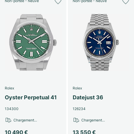
Non-portée - Neuve
Non-portée - Neuve
Rolex
Rolex
Oyster Perpetual 41
Datejust 36
134300
126234
Chargement…
Chargement…
10 490 €
13 550 €