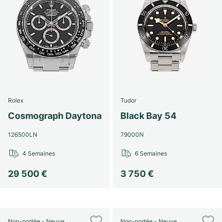
Rolex
Tudor
Cosmograph Daytona
Black Bay 54
126500LN
79000N
4 Semaines
6 Semaines
29 500 €
3 750 €
Non-portée - Neuve
Non-portée - Neuve