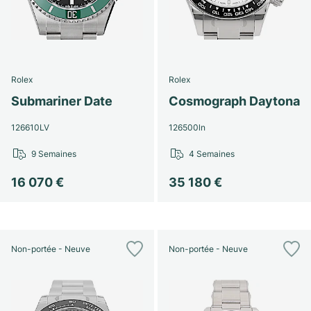
Rolex
Rolex
Submariner Date
Cosmograph Daytona
126610LV
126500ln
9 Semaines
4 Semaines
16 070 €
35 180 €
Non-portée - Neuve
Non-portée - Neuve