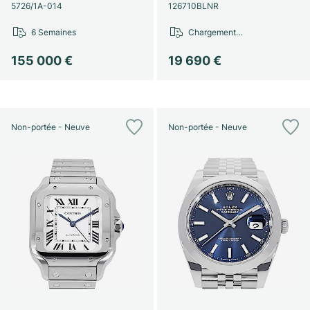
Montres pour femmes
Montres pour femmes
5726/1A-014
126710BLNR
6 Semaines
Chargement…
155 000 €
19 690 €
Non-portée - Neuve
Non-portée - Neuve