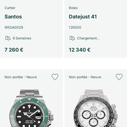
Cartier
Rolex
Santos
Datejust 41
WSSA0029
126300
6 Semaines
Chargement…
7 260 €
12 340 €
Non-portée - Neuve
Non-portée - Neuve