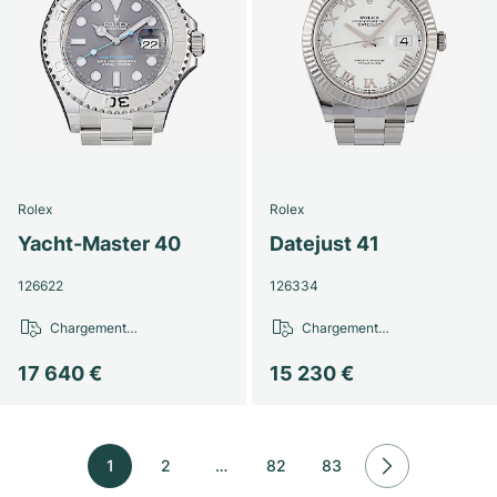
Rolex
Rolex
Yacht-Master 40
Datejust 41
126622
126334
Chargement…
Chargement…
17 640 €
15 230 €
1
2
…
82
83