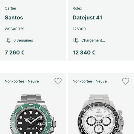
Cartier
Rolex
Santos
Datejust 41
WSSA0029
126300
6 Semaines
Chargement…
7 260 €
12 340 €
Non-portée - Neuve
Non-portée - Neuve