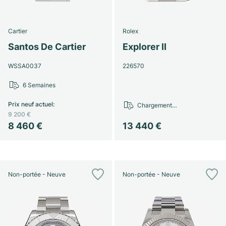
Cartier
Rolex
Santos De Cartier
Explorer II
WSSA0037
226570
6 Semaines
Prix neuf actuel
:
Chargement…
9 200 €
8 460 €
13 440 €
Non-portée - Neuve
Non-portée - Neuve