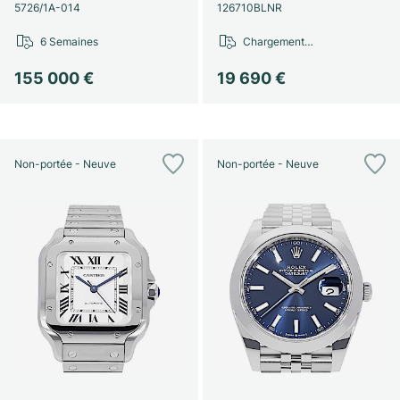
Montres pour femmes
Montres pour femmes
5726/1A-014
126710BLNR
6 Semaines
Chargement…
155 000 €
19 690 €
Non-portée - Neuve
Non-portée - Neuve