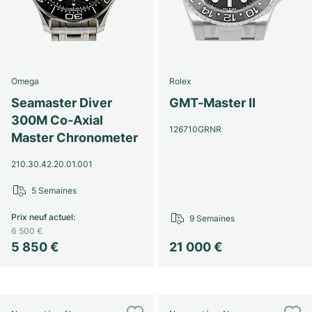
Omega
Rolex
Seamaster Diver
GMT-Master II
300M Co-Axial
126710GRNR
Master Chronometer
210.30.42.20.01.001
5 Semaines
Prix neuf actuel
:
9 Semaines
6 500 €
5 850 €
21 000 €