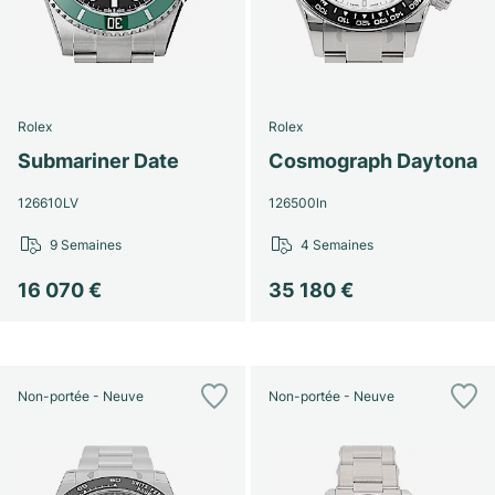
Rolex
Rolex
Submariner Date
Cosmograph Daytona
126610LV
126500ln
9 Semaines
4 Semaines
16 070 €
35 180 €
Non-portée - Neuve
Non-portée - Neuve