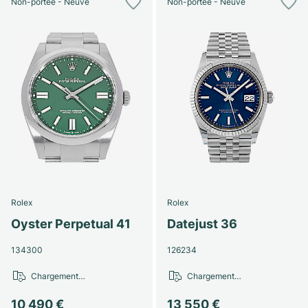
Non-portée - Neuve
Non-portée - Neuve
Rolex
Rolex
Oyster Perpetual 41
Datejust 36
134300
126234
Chargement…
Chargement…
10 490 €
13 550 €