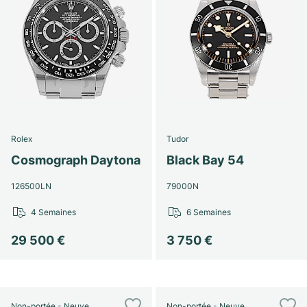
Rolex
Tudor
Cosmograph Daytona
Black Bay 54
126500LN
79000N
4 Semaines
6 Semaines
29 500 €
3 750 €
Non-portée - Neuve
Non-portée - Neuve