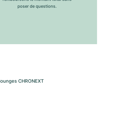
poser de questions.
os lounges CHRONEXT