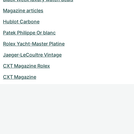
Montres pour femmes
Montres pour femmes
Magazine articles
Hublot Carbone
Patek Philippe Or blanc
Rolex Yacht-Master Platine
Jaeger-LeCoultre Vintage
CXT Magazine Rolex
CXT Magazine