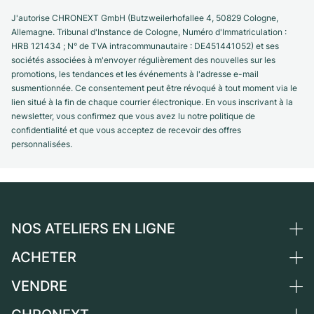
J'autorise CHRONEXT GmbH (Butzweilerhofallee 4, 50829 Cologne,
Allemagne. Tribunal d'Instance de Cologne, Numéro d'Immatriculation :
HRB 121434 ; N° de TVA intracommunautaire : DE451441052) et ses
sociétés associées à m'envoyer régulièrement des nouvelles sur les
promotions, les tendances et les événements à l'adresse e-mail
susmentionnée. Ce consentement peut être révoqué à tout moment via le
lien situé à la fin de chaque courrier électronique. En vous inscrivant à la
newsletter, vous confirmez que vous avez lu notre politique de
confidentialité et que vous acceptez de recevoir des offres
personnalisées.
NOS ATELIERS EN LIGNE
ACHETER
Allemagne
Pays-Bas
VENDRE
Toutes les montres de luxe
Autriche
Montres d'occasion
Vendre une montre