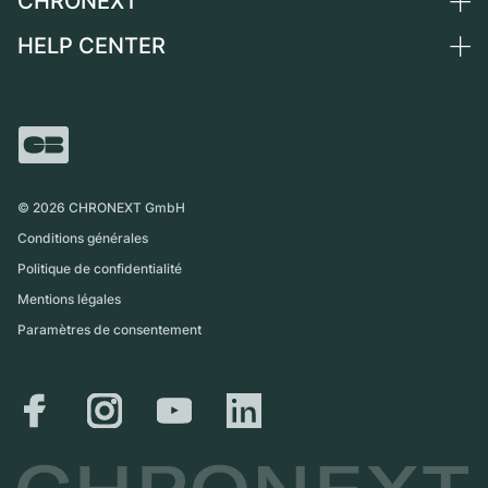
CHRONEXT
Suisse
Montres vintage
Commission
HELP CENTER
Qui sommes-nous ?
France
Independent Brands
Vente directe
Carrières
Italie
FAQ
Échange
Presse
Royaume-Uni
Service Center
Magazine
International
Retrait sur place
Partner
Expédition et retours
©
2026
CHRONEXT GmbH
Guide des tailles
Conditions générales
Politique de confidentialité
Mentions légales
Paramètres de consentement