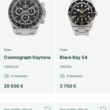
Rolex
Tudor
Cosmograph Daytona
Black Bay 54
126500LN
79000N
4 Semaines
6 Semaines
29 500 €
3 750 €
Non-portée - Neuve
Non-portée - Neuve