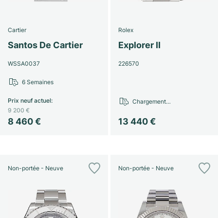
Cartier
Rolex
Santos De Cartier
Explorer II
WSSA0037
226570
6 Semaines
Prix neuf actuel
:
Chargement…
9 200 €
8 460 €
13 440 €
Non-portée - Neuve
Non-portée - Neuve