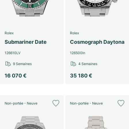
Rolex
Rolex
Submariner Date
Cosmograph Daytona
126610LV
126500ln
9 Semaines
4 Semaines
16 070 €
35 180 €
Non-portée - Neuve
Non-portée - Neuve