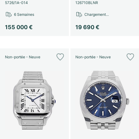
Montres pour femmes
Montres pour femmes
5726/1A-014
126710BLNR
6 Semaines
Chargement…
155 000 €
19 690 €
Non-portée - Neuve
Non-portée - Neuve