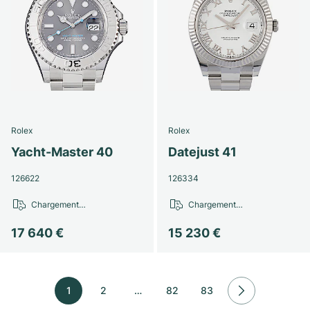
Rolex
Rolex
Yacht-Master 40
Datejust 41
126622
126334
Chargement…
Chargement…
17 640 €
15 230 €
1
2
…
82
83