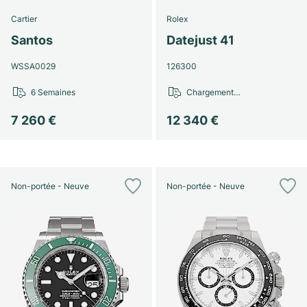
Cartier
Rolex
Santos
Datejust 41
WSSA0029
126300
6 Semaines
Chargement…
7 260 €
12 340 €
Non-portée - Neuve
Non-portée - Neuve