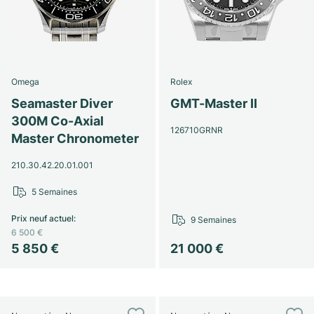
Omega
Rolex
Seamaster Diver
GMT-Master II
300M Co-Axial
126710GRNR
Master Chronometer
210.30.42.20.01.001
5 Semaines
Prix neuf actuel
:
9 Semaines
6 500 €
5 850 €
21 000 €