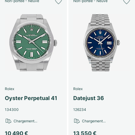
Non-portée - Neuve
Non-portée - Neuve
Rolex
Rolex
Oyster Perpetual 41
Datejust 36
134300
126234
Chargement…
Chargement…
10 490 €
13 550 €