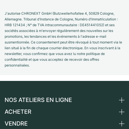
J'autorise CHRONEXT GmbH (Butzweilerhofallee 4, 50829 Cologne,
Allemagne. Tribunal d'Instance de Cologne, Numéro d'Immatriculation :
HRB 121434 ; N° de TVA intracommunautaire : DE451441052) et ses
sociétés associées à m'envoyer régulièrement des nouvelles sur les
promotions, les tendances et les événements à l'adresse e-mail
susmentionnée. Ce consentement peut être révoqué à tout moment via le
lien situé à la fin de chaque courrier électronique. En vous inscrivant à la
newsletter, vous confirmez que vous avez lu notre politique de
confidentialité et que vous acceptez de recevoir des offres
personnalisées.
NOS ATELIERS EN LIGNE
ACHETER
Allemagne
Pays-Bas
VENDRE
Toutes les montres de luxe
Autriche