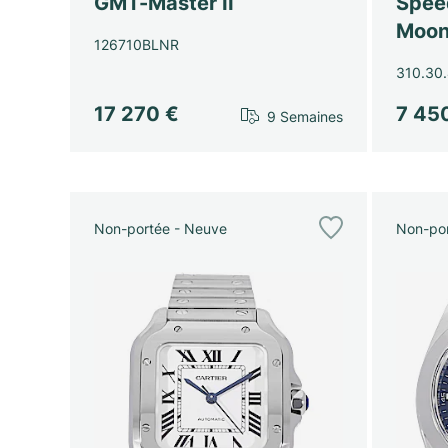
GMT-Master II
Spee
Moon
126710BLNR
310.30.
17 270 €
7 45
9 Semaines
Non-portée - Neuve
Non-por