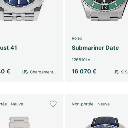
Rolex
ust 41
Submariner Date
126610LV
40 €
16 070 €
Chargement…
9 S
tée - Neuve
Non-portée - Neuve