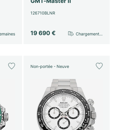
GMT-Master II
126710BLNR
19 690 €
emaines
Chargement…
Non-portée - Neuve