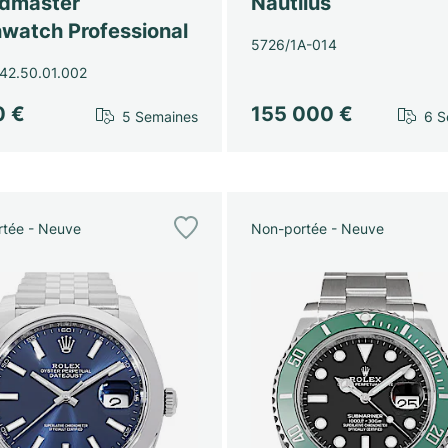
dmaster
Nautilus
watch Professional
5726/1A-014
42.50.01.002
0 €
155 000 €
5 Semaines
6 S
tée - Neuve
Non-portée - Neuve