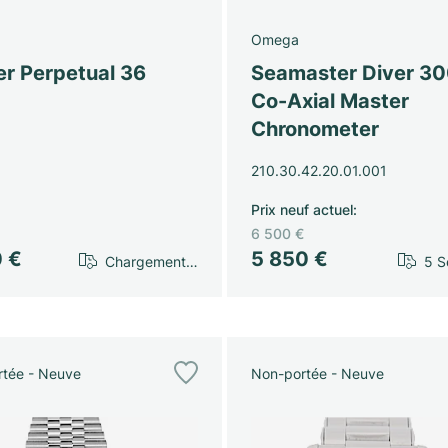
Omega
er Perpetual 36
Seamaster Diver 3
Co-Axial Master
Chronometer
210.30.42.20.01.001
Prix neuf actuel
:
6 500 €
0 €
5 850 €
Chargement…
5 S
tée - Neuve
Non-portée - Neuve