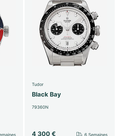
Tudor
Black Bay
79360N
4 300 €
emaines
6 Semaines