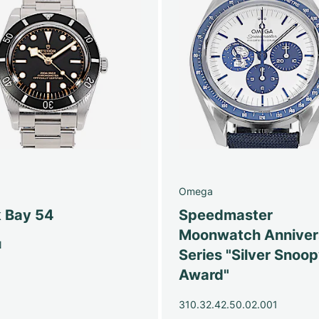
Omega
k Bay 54
Speedmaster
Moonwatch Anniver
N
Series "Silver Snoo
Award"
310.32.42.50.02.001