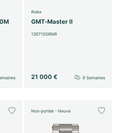
Rolex
00M
GMT-Master II
126710GRNR
21 000 €
emaines
9 Semaines
Non-portée - Neuve