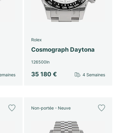
Rolex
Cosmograph Daytona
126500ln
35 180 €
emaines
4 Semaines
Non-portée - Neuve