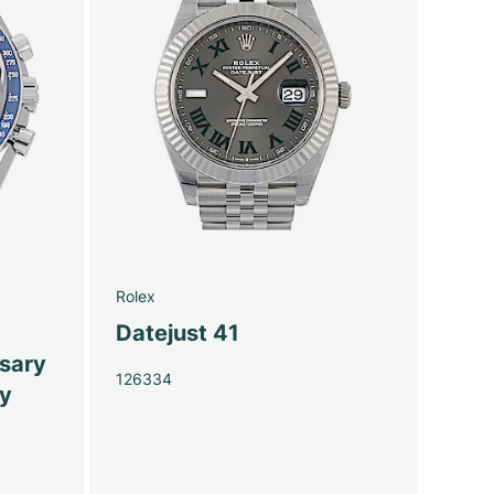
Rolex
Datejust 41
sary
126334
py