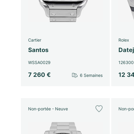
Cartier
Rolex
Santos
Datej
WSSA0029
126300
7 260 €
12 3
6 Semaines
Non-portée - Neuve
Non-por