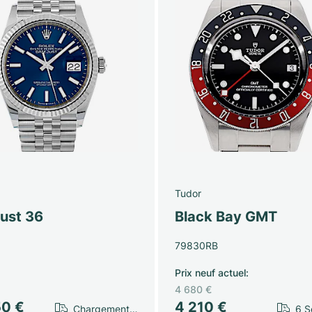
Tudor
just 36
Black Bay GMT
79830RB
Prix neuf actuel
:
4 680 €
50 €
4 210 €
Chargement…
6 S