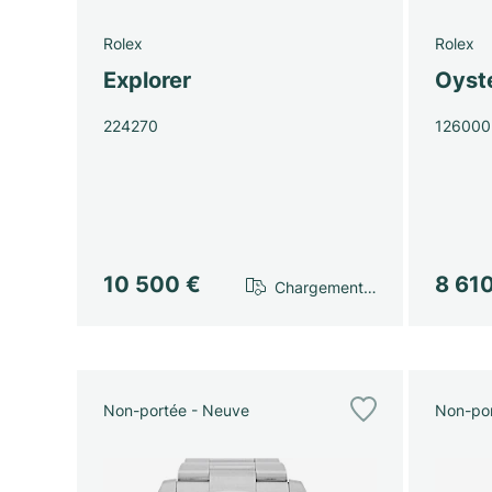
Rolex
Rolex
Explorer
Oyst
224270
126000
10 500 €
8 61
Chargement…
Non-portée - Neuve
Non-por