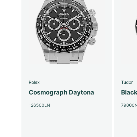
Rolex
Tudor
Cosmograph Daytona
Blac
126500LN
79000