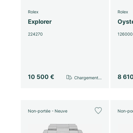
Rolex
Rolex
Explorer
Oyst
224270
126000
10 500 €
8 61
Chargement…
Non-portée - Neuve
Non-por