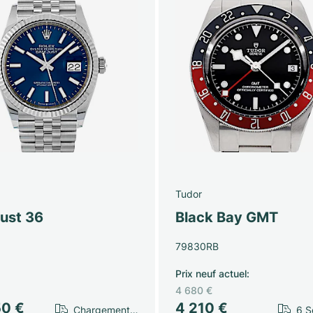
Tudor
just 36
Black Bay GMT
79830RB
Prix neuf actuel
:
4 680 €
50 €
4 210 €
Chargement…
6 S