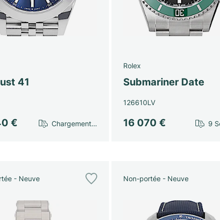
Rolex
ust 41
Submariner Date
126610LV
40 €
16 070 €
Chargement…
9 S
tée - Neuve
Non-portée - Neuve