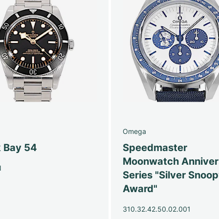
Omega
k Bay 54
Speedmaster
Moonwatch Anniver
N
Series "Silver Snoo
Award"
310.32.42.50.02.001