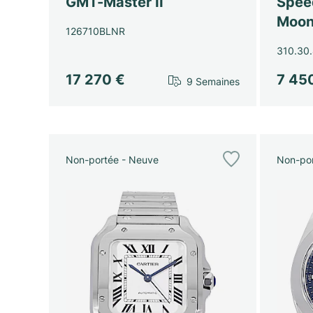
GMT-Master II
Spee
Moon
126710BLNR
310.30.
17 270 €
7 45
9 Semaines
Non-portée - Neuve
Non-por