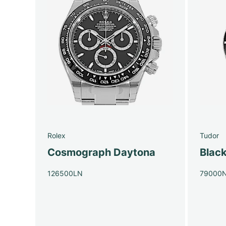
Rolex
Tudor
Cosmograph Daytona
Blac
126500LN
79000