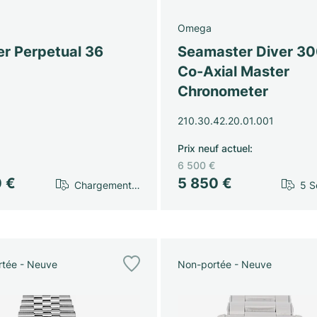
Omega
er Perpetual 36
Seamaster Diver 3
Co-Axial Master
Chronometer
210.30.42.20.01.001
Prix neuf actuel
:
6 500 €
0 €
5 850 €
Chargement…
5 S
tée - Neuve
Non-portée - Neuve