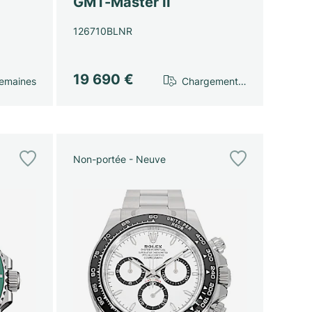
GMT-Master II
126710BLNR
19 690 €
emaines
Chargement…
Non-portée - Neuve