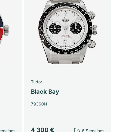
Tudor
Black Bay
79360N
4 300 €
emaines
6 Semaines