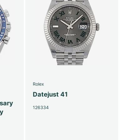
Rolex
Datejust 41
sary
126334
py