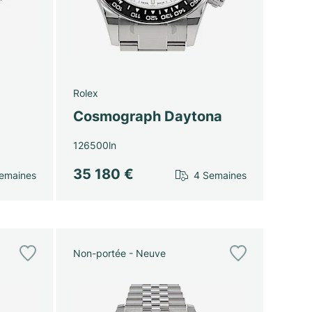
Rolex
Cosmograph Daytona
126500ln
35 180 €
emaines
4 Semaines
Non-portée - Neuve