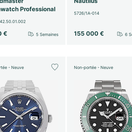
dmaster
Nautilus
watch Professional
5726/1A-014
42.50.01.002
0 €
155 000 €
5 Semaines
6 S
tée - Neuve
Non-portée - Neuve