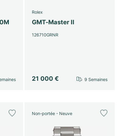
Rolex
00M
GMT-Master II
126710GRNR
21 000 €
emaines
9 Semaines
Non-portée - Neuve