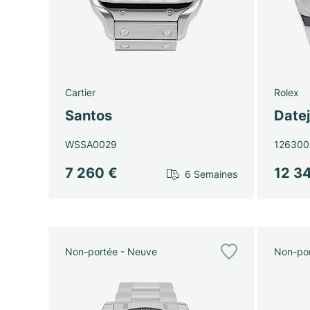
Cartier
Rolex
Santos
Datej
WSSA0029
126300
7 260 €
12 3
6 Semaines
Non-portée - Neuve
Non-por