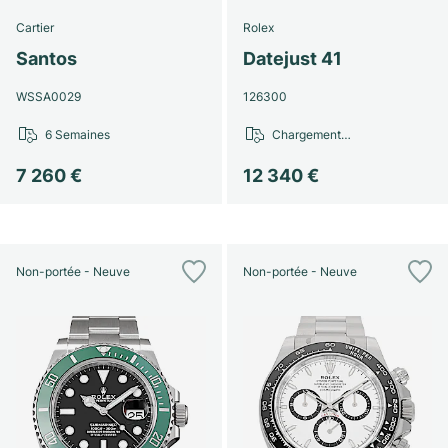
Cartier
Rolex
Santos
Datejust 41
WSSA0029
126300
6 Semaines
Chargement…
7 260 €
12 340 €
Non-portée - Neuve
Non-portée - Neuve