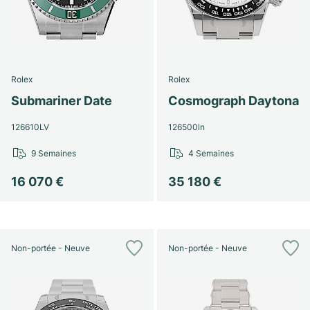
Rolex
Rolex
Submariner Date
Cosmograph Daytona
126610LV
126500ln
9 Semaines
4 Semaines
16 070 €
35 180 €
Non-portée - Neuve
Non-portée - Neuve