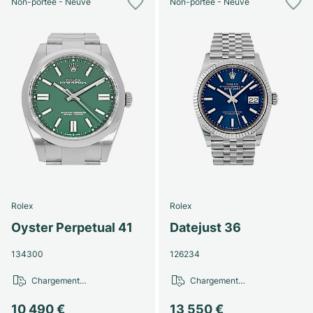
Non-portée - Neuve
Non-portée - Neuve
Rolex
Rolex
Oyster Perpetual 41
Datejust 36
134300
126234
Chargement…
Chargement…
10 490 €
13 550 €