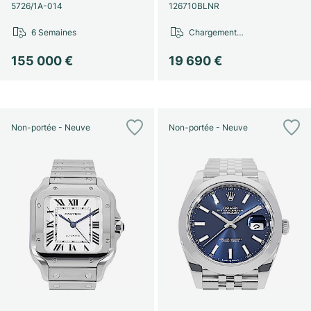
Montres pour femmes
Montres pour femmes
5726/1A-014
126710BLNR
6 Semaines
Chargement…
155 000 €
19 690 €
Non-portée - Neuve
Non-portée - Neuve