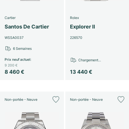
Cartier
Rolex
Santos De Cartier
Explorer II
WSSA0037
226570
6 Semaines
Prix neuf actuel
:
Chargement…
9 200 €
8 460 €
13 440 €
Non-portée - Neuve
Non-portée - Neuve