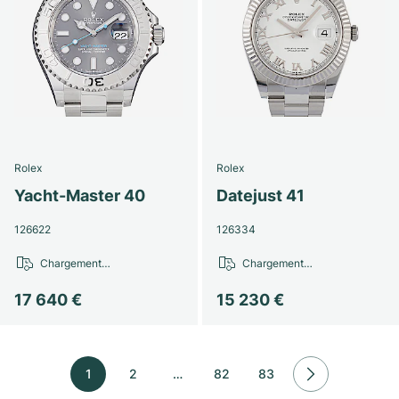
Rolex
Rolex
Yacht-Master 40
Datejust 41
126622
126334
Chargement…
Chargement…
17 640 €
15 230 €
1
2
…
82
83