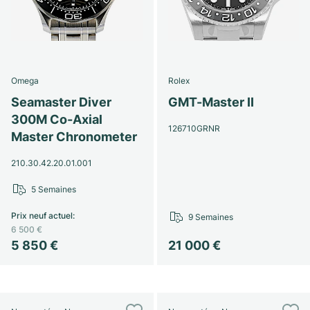
Omega
Rolex
Seamaster Diver
GMT-Master II
300M Co-Axial
126710GRNR
Master Chronometer
210.30.42.20.01.001
5 Semaines
Prix neuf actuel
:
9 Semaines
6 500 €
5 850 €
21 000 €