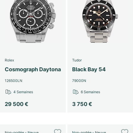
Rolex
Tudor
Cosmograph Daytona
Black Bay 54
126500LN
79000N
4 Semaines
6 Semaines
29 500 €
3 750 €
Non-portée - Neuve
Non-portée - Neuve