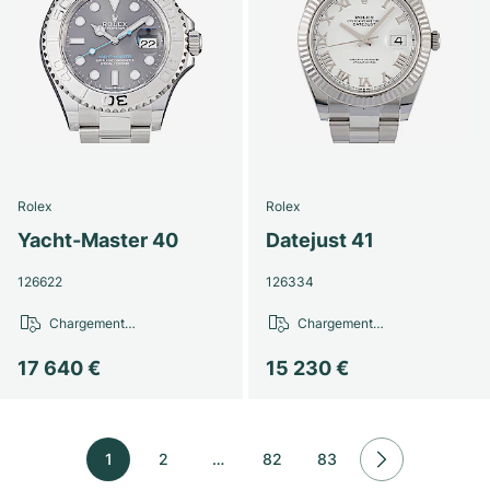
Rolex
Rolex
Yacht-Master 40
Datejust 41
126622
126334
Chargement…
Chargement…
17 640 €
15 230 €
1
2
…
82
83