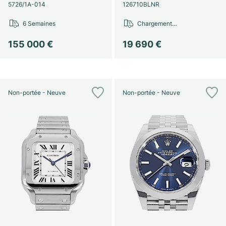
Montres pour femmes
Montres pour femmes
5726/1A-014
126710BLNR
6 Semaines
Chargement…
155 000 €
19 690 €
Non-portée - Neuve
Non-portée - Neuve