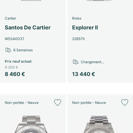
Cartier
Rolex
Santos De Cartier
Explorer II
WSSA0037
226570
6 Semaines
Prix neuf actuel
:
Chargement…
9 200 €
8 460 €
13 440 €
Non-portée - Neuve
Non-portée - Neuve