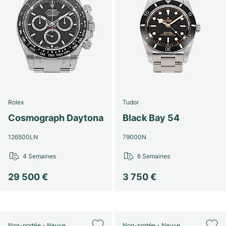
Rolex
Tudor
Cosmograph Daytona
Black Bay 54
126500LN
79000N
4 Semaines
6 Semaines
29 500 €
3 750 €
Non-portée - Neuve
Non-portée - Neuve