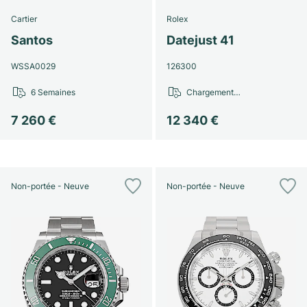
Cartier
Rolex
Santos
Datejust 41
WSSA0029
126300
6 Semaines
Chargement…
7 260 €
12 340 €
Non-portée - Neuve
Non-portée - Neuve