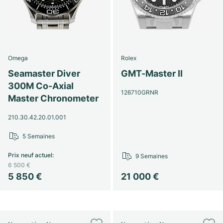
Omega
Rolex
Seamaster Diver
GMT-Master II
300M Co-Axial
126710GRNR
Master Chronometer
210.30.42.20.01.001
5 Semaines
Prix neuf actuel
:
9 Semaines
6 500 €
5 850 €
21 000 €