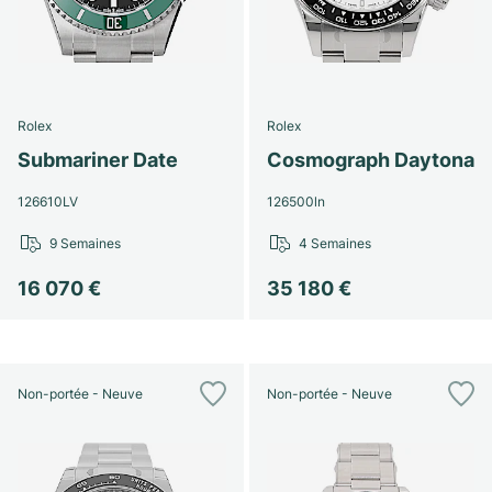
Rolex
Rolex
Submariner Date
Cosmograph Daytona
126610LV
126500ln
9 Semaines
4 Semaines
16 070 €
35 180 €
Non-portée - Neuve
Non-portée - Neuve