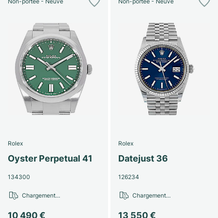
Non-portée - Neuve
Non-portée - Neuve
Rolex
Rolex
Oyster Perpetual 41
Datejust 36
134300
126234
Chargement…
Chargement…
10 490 €
13 550 €