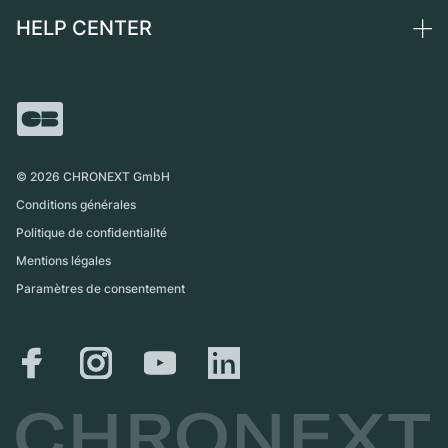
Montres vintage
Commission
HELP CENTER
Qui sommes-nous ?
France
Independent Brands
Vente directe
Carrières
Italie
FAQ
Échange
Presse
Royaume-Uni
Service Center
Magazine
International
Retrait sur place
Partner
Expédition et retours
©
2026
CHRONEXT GmbH
Guide des tailles
Conditions générales
Politique de confidentialité
Mentions légales
Paramètres de consentement