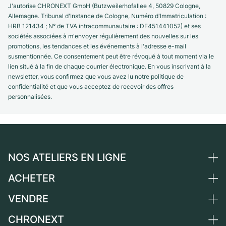
J'autorise CHRONEXT GmbH (Butzweilerhofallee 4, 50829 Cologne,
Allemagne. Tribunal d'Instance de Cologne, Numéro d'Immatriculation :
HRB 121434 ; N° de TVA intracommunautaire : DE451441052) et ses
sociétés associées à m'envoyer régulièrement des nouvelles sur les
promotions, les tendances et les événements à l'adresse e-mail
susmentionnée. Ce consentement peut être révoqué à tout moment via le
lien situé à la fin de chaque courrier électronique. En vous inscrivant à la
newsletter, vous confirmez que vous avez lu notre politique de
confidentialité et que vous acceptez de recevoir des offres
personnalisées.
NOS ATELIERS EN LIGNE
ACHETER
Allemagne
Pays-Bas
VENDRE
Toutes les montres de luxe
Autriche
Montres d'occasion
CHRONEXT
Vendre une montre
Suisse