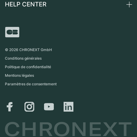
Commission
HELP CENTER
Qui sommes-nous ?
France
Independent Brands
Vente directe
Carrières
Italie
FAQ
Échange
Presse
Royaume-Uni
Service Center
Magazine
International
Retrait sur place
Partner
Expédition et retours
©
2026
CHRONEXT GmbH
Guide des tailles
Conditions générales
Politique de confidentialité
Mentions légales
Paramètres de consentement