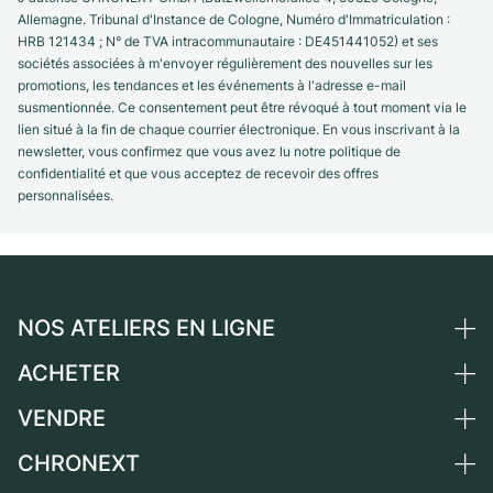
Allemagne. Tribunal d'Instance de Cologne, Numéro d'Immatriculation :
HRB 121434 ; N° de TVA intracommunautaire : DE451441052) et ses
sociétés associées à m'envoyer régulièrement des nouvelles sur les
promotions, les tendances et les événements à l'adresse e-mail
susmentionnée. Ce consentement peut être révoqué à tout moment via le
lien situé à la fin de chaque courrier électronique. En vous inscrivant à la
newsletter, vous confirmez que vous avez lu notre politique de
confidentialité et que vous acceptez de recevoir des offres
personnalisées.
NOS ATELIERS EN LIGNE
ACHETER
Allemagne
Pays-Bas
VENDRE
Toutes les montres de luxe
Autriche
Montres d'occasion
CHRONEXT
Vendre une montre
Suisse
Montres vintage