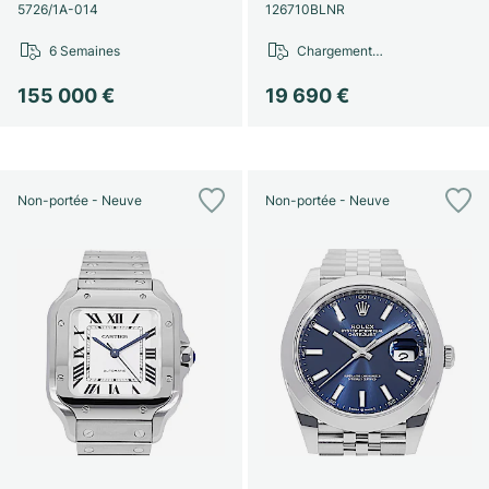
Montres pour femmes
Montres pour femmes
5726/1A-014
126710BLNR
6 Semaines
Chargement…
155 000 €
19 690 €
Non-portée - Neuve
Non-portée - Neuve