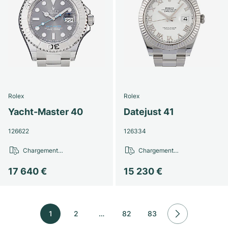
Rolex
Rolex
Yacht-Master 40
Datejust 41
126622
126334
Chargement…
Chargement…
17 640 €
15 230 €
1
2
…
82
83