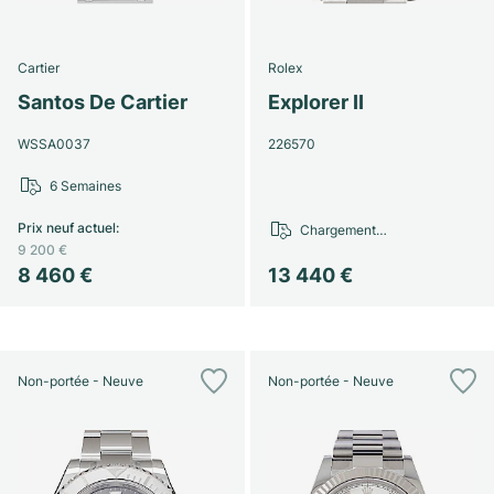
Cartier
Rolex
Santos De Cartier
Explorer II
WSSA0037
226570
6 Semaines
Prix neuf actuel
:
Chargement…
9 200 €
8 460 €
13 440 €
Non-portée - Neuve
Non-portée - Neuve