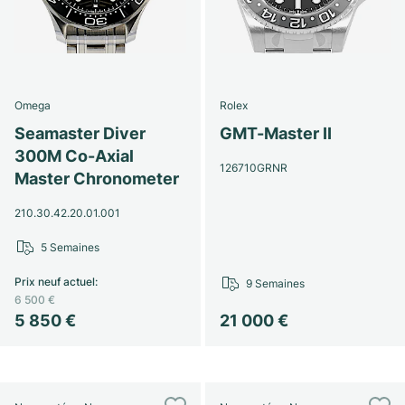
Omega
Rolex
Seamaster Diver
GMT-Master II
300M Co-Axial
126710GRNR
Master Chronometer
210.30.42.20.01.001
5 Semaines
Prix neuf actuel
:
9 Semaines
6 500 €
5 850 €
21 000 €