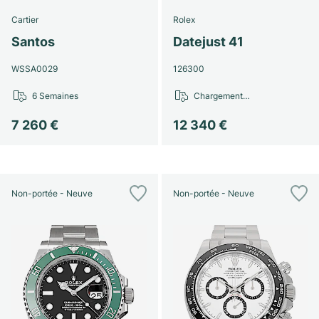
Cartier
Rolex
Santos
Datejust 41
WSSA0029
126300
6 Semaines
Chargement…
7 260 €
12 340 €
Non-portée - Neuve
Non-portée - Neuve