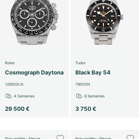
Rolex
Tudor
Cosmograph Daytona
Black Bay 54
126500LN
79000N
4 Semaines
6 Semaines
29 500 €
3 750 €
Non-portée - Neuve
Non-portée - Neuve