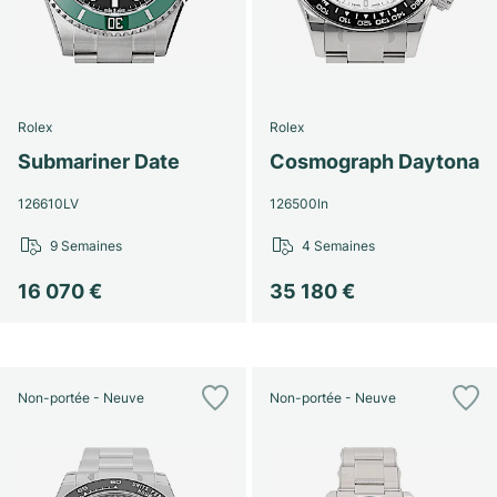
Rolex
Rolex
Submariner Date
Cosmograph Daytona
126610LV
126500ln
9 Semaines
4 Semaines
16 070 €
35 180 €
Non-portée - Neuve
Non-portée - Neuve