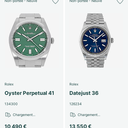
Non-portée - Neuve
Non-portée - Neuve
Rolex
Rolex
Oyster Perpetual 41
Datejust 36
134300
126234
Chargement…
Chargement…
10 490 €
13 550 €