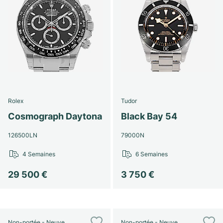
Rolex
Tudor
Cosmograph Daytona
Black Bay 54
126500LN
79000N
4 Semaines
6 Semaines
29 500 €
3 750 €
Non-portée - Neuve
Non-portée - Neuve