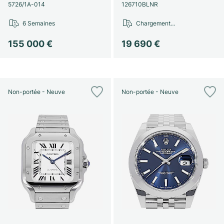
Montres pour femmes
Montres pour femmes
5726/1A-014
126710BLNR
6 Semaines
Chargement…
155 000 €
19 690 €
Non-portée - Neuve
Non-portée - Neuve