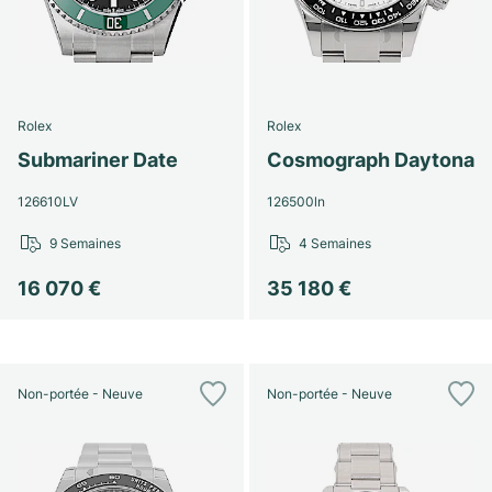
Rolex
Rolex
Submariner Date
Cosmograph Daytona
126610LV
126500ln
9 Semaines
4 Semaines
16 070 €
35 180 €
Non-portée - Neuve
Non-portée - Neuve