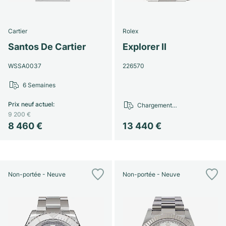
Cartier
Rolex
Santos De Cartier
Explorer II
WSSA0037
226570
6 Semaines
Prix neuf actuel
:
Chargement…
9 200 €
8 460 €
13 440 €
Non-portée - Neuve
Non-portée - Neuve