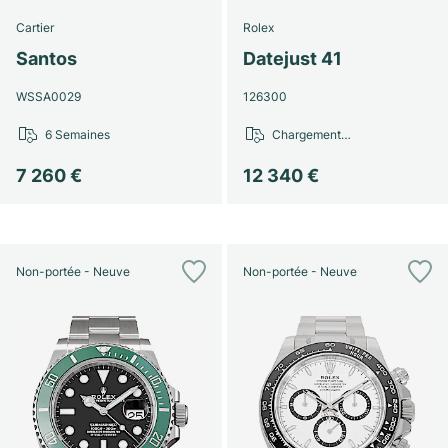
Cartier
Rolex
Santos
Datejust 41
WSSA0029
126300
6 Semaines
Chargement…
7 260 €
12 340 €
Non-portée - Neuve
Non-portée - Neuve