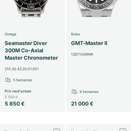
Omega
Rolex
Seamaster Diver
GMT-Master II
300M Co-Axial
126710GRNR
Master Chronometer
210.30.42.20.01.001
5 Semaines
Prix neuf actuel
:
9 Semaines
6 500 €
5 850 €
21 000 €