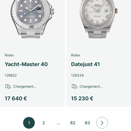
Rolex
Rolex
Yacht-Master 40
Datejust 41
126622
126334
Chargement…
Chargement…
17 640 €
15 230 €
1
2
…
82
83