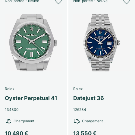
Non-portée - Neuve
Non-portée - Neuve
Rolex
Rolex
Oyster Perpetual 41
Datejust 36
134300
126234
Chargement…
Chargement…
10 490 €
13 550 €