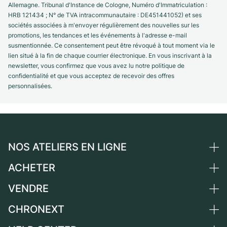
Allemagne. Tribunal d'Instance de Cologne, Numéro d'Immatriculation :
HRB 121434 ; N° de TVA intracommunautaire : DE451441052) et ses
sociétés associées à m'envoyer régulièrement des nouvelles sur les
promotions, les tendances et les événements à l'adresse e-mail
susmentionnée. Ce consentement peut être révoqué à tout moment via le
lien situé à la fin de chaque courrier électronique. En vous inscrivant à la
newsletter, vous confirmez que vous avez lu notre politique de
confidentialité et que vous acceptez de recevoir des offres
personnalisées.
NOS ATELIERS EN LIGNE
ACHETER
Allemagne
Pays-Bas
VENDRE
Toutes les montres de luxe
Autriche
Montres d'occasion
CHRONEXT
Vendre une montre
Suisse
Montres vintage
Commission