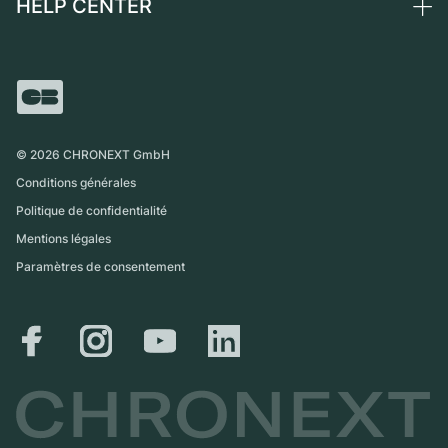
HELP CENTER
Qui sommes-nous ?
France
Independent Brands
Vente directe
Carrières
Italie
FAQ
Échange
Presse
Royaume-Uni
Service Center
Magazine
International
Retrait sur place
Partner
Expédition et retours
©
2026
CHRONEXT GmbH
Guide des tailles
Conditions générales
Politique de confidentialité
Mentions légales
Paramètres de consentement