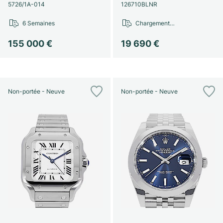
Montres pour femmes
Montres pour femmes
5726/1A-014
126710BLNR
6 Semaines
Chargement…
155 000 €
19 690 €
Non-portée - Neuve
Non-portée - Neuve