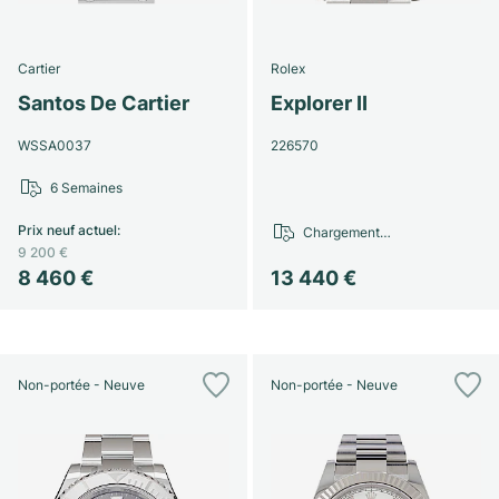
Cartier
Rolex
Santos De Cartier
Explorer II
WSSA0037
226570
6 Semaines
Prix neuf actuel
:
Chargement…
9 200 €
8 460 €
13 440 €
Non-portée - Neuve
Non-portée - Neuve