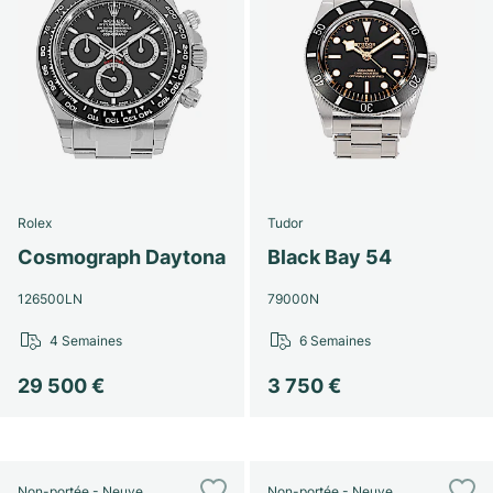
Rolex
Tudor
Cosmograph Daytona
Black Bay 54
126500LN
79000N
4 Semaines
6 Semaines
29 500 €
3 750 €
Non-portée - Neuve
Non-portée - Neuve