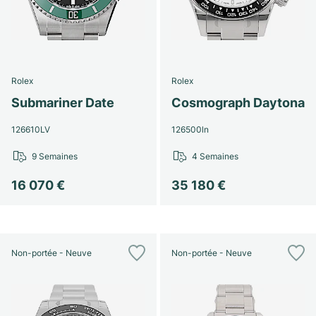
Rolex
Rolex
Submariner Date
Cosmograph Daytona
126610LV
126500ln
9 Semaines
4 Semaines
16 070 €
35 180 €
Non-portée - Neuve
Non-portée - Neuve