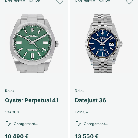
Non-portée - Neuve
Non-portée - Neuve
Rolex
Rolex
Oyster Perpetual 41
Datejust 36
134300
126234
Chargement…
Chargement…
10 490 €
13 550 €