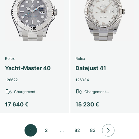
Rolex
Rolex
Yacht-Master 40
Datejust 41
126622
126334
Chargement…
Chargement…
17 640 €
15 230 €
1
2
…
82
83