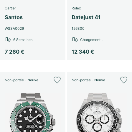
Cartier
Rolex
Santos
Datejust 41
WSSA0029
126300
6 Semaines
Chargement…
7 260 €
12 340 €
Non-portée - Neuve
Non-portée - Neuve