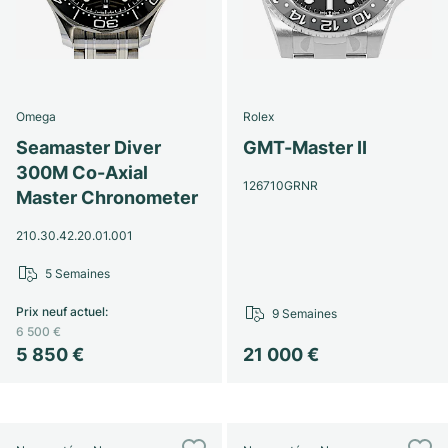
Omega
Rolex
Seamaster Diver
GMT-Master II
300M Co-Axial
126710GRNR
Master Chronometer
210.30.42.20.01.001
5 Semaines
Prix neuf actuel
:
9 Semaines
6 500 €
5 850 €
21 000 €