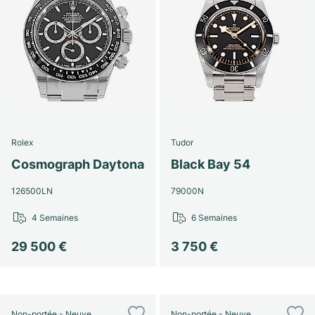
Rolex
Tudor
Cosmograph Daytona
Black Bay 54
126500LN
79000N
4 Semaines
6 Semaines
29 500 €
3 750 €
Non-portée - Neuve
Non-portée - Neuve