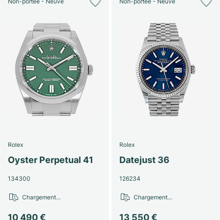
Non-portée - Neuve
Non-portée - Neuve
Rolex
Rolex
Oyster Perpetual 41
Datejust 36
134300
126234
Chargement…
Chargement…
10 490 €
13 550 €