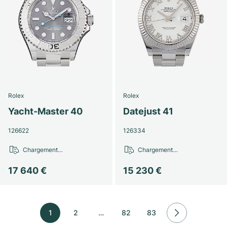
Rolex
Rolex
Yacht-Master 40
Datejust 41
126622
126334
Chargement…
Chargement…
17 640 €
15 230 €
1
2
…
82
83