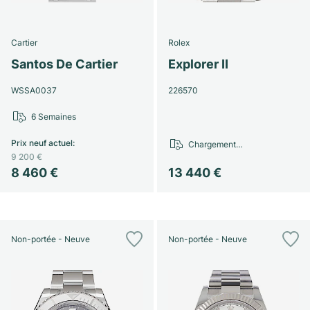
Cartier
Rolex
Santos De Cartier
Explorer II
WSSA0037
226570
6 Semaines
Prix neuf actuel
:
Chargement…
9 200 €
8 460 €
13 440 €
Non-portée - Neuve
Non-portée - Neuve