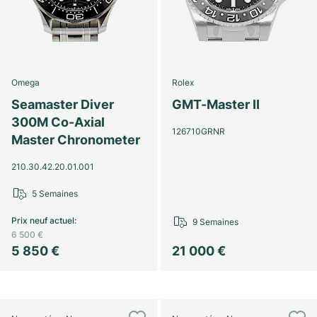
Omega
Rolex
Seamaster Diver
GMT-Master II
300M Co-Axial
126710GRNR
Master Chronometer
210.30.42.20.01.001
5 Semaines
Prix neuf actuel
:
9 Semaines
6 500 €
5 850 €
21 000 €