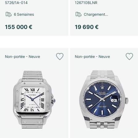
Montres pour femmes
Montres pour femmes
5726/1A-014
126710BLNR
6 Semaines
Chargement…
155 000 €
19 690 €
Non-portée - Neuve
Non-portée - Neuve