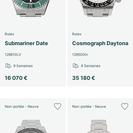
Rolex
Rolex
Submariner Date
Cosmograph Daytona
126610LV
126500ln
9 Semaines
4 Semaines
16 070 €
35 180 €
Non-portée - Neuve
Non-portée - Neuve