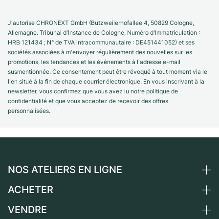
J'autorise CHRONEXT GmbH (Butzweilerhofallee 4, 50829 Cologne,
Allemagne. Tribunal d'Instance de Cologne, Numéro d'Immatriculation :
HRB 121434 ; N° de TVA intracommunautaire : DE451441052) et ses
sociétés associées à m'envoyer régulièrement des nouvelles sur les
promotions, les tendances et les événements à l'adresse e-mail
susmentionnée. Ce consentement peut être révoqué à tout moment via le
lien situé à la fin de chaque courrier électronique. En vous inscrivant à la
newsletter, vous confirmez que vous avez lu notre politique de
confidentialité et que vous acceptez de recevoir des offres
personnalisées.
NOS ATELIERS EN LIGNE
ACHETER
Allemagne
Pays-Bas
VENDRE
Toutes les montres de luxe
Autriche