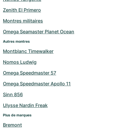
Milgauss
Montres pour femmes
Ronde
Professional
Formula 1
Portofino
Spirit of Big Bang
Zenith El Primero
Montres militaires
Oyster Perpetual
Rotonde
Bentley
Grand Carrera
Portugieser
King Power
Omega Seamaster Planet Ocean
Yacht-Master
Crash
Transocean
Montres d'occasion
Da Vinci
Montres d'occasion
Autres montres
Yacht-Master II
Pasha
Cockpit
Montres pour femmes
Aquatimer
Montblanc Timewalker
Nomos Ludwig
Sea-Dweller
Tortue
Chronospace
Spitfire
Omega Speedmaster 57
Sky-Dweller
Baignoire
Super Avenger
GST
Omega Speedmaster Apollo 11
Submariner
Ballon Blanc
Galactic
Vintage
Sinn 856
Roadster
Montbrillant
Montres d'occasion
Ulysse Nardin Freak
Plus de marques
Montres d'occasion
Montres d'occasion
Bremont