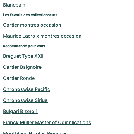
Montres pour femmes
Montres pour femmes
Blancpain
Les favoris des collectionneurs
Cartier montres occasion
Maurice Lacroix montres occasion
Recommandé pour vous
Breguet Type XXII
Cartier Baignoire
Cartier Ronde
Chronoswiss Pacific
Chronoswiss Sirius
Bulgari B zero 1
Franck Muller Master of Complications
Montblanc Nicolas Rieussec