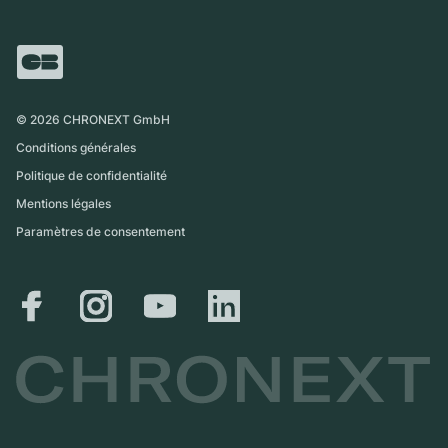
Italie
FAQ
Échange
Presse
Royaume-Uni
Service Center
Magazine
International
Retrait sur place
Partner
Expédition et retours
©
2026
CHRONEXT GmbH
Guide des tailles
Conditions générales
Politique de confidentialité
Mentions légales
Paramètres de consentement