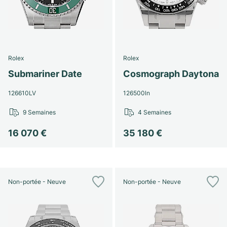
Rolex
Rolex
Submariner Date
Cosmograph Daytona
126610LV
126500ln
9 Semaines
4 Semaines
16 070 €
35 180 €
Non-portée - Neuve
Non-portée - Neuve