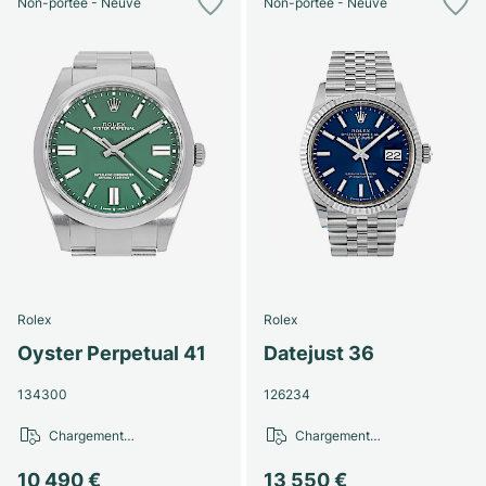
Non-portée - Neuve
Non-portée - Neuve
Rolex
Rolex
Oyster Perpetual 41
Datejust 36
134300
126234
Chargement…
Chargement…
10 490 €
13 550 €