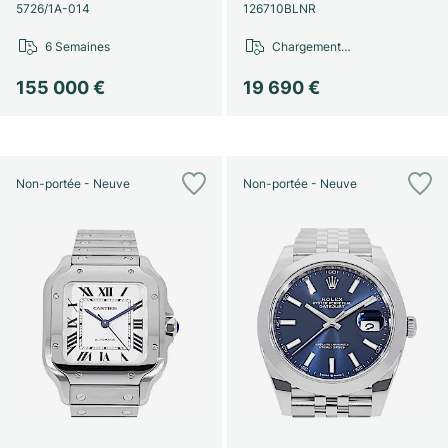
Montres pour femmes
Montres pour femmes
5726/1A-014
126710BLNR
6 Semaines
Chargement…
155 000 €
19 690 €
Non-portée - Neuve
Non-portée - Neuve