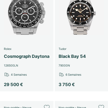
Rolex
Tudor
Cosmograph Daytona
Black Bay 54
126500LN
79000N
4 Semaines
6 Semaines
29 500 €
3 750 €
Non-portée - Neuve
Non-portée - Neuve