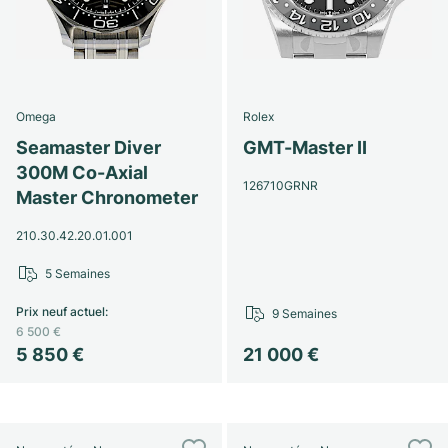
Omega
Rolex
Seamaster Diver
GMT-Master II
300M Co-Axial
126710GRNR
Master Chronometer
210.30.42.20.01.001
5 Semaines
Prix neuf actuel
:
9 Semaines
6 500 €
5 850 €
21 000 €