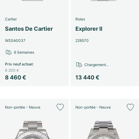
Cartier
Rolex
Santos De Cartier
Explorer II
WSSA0037
226570
6 Semaines
Prix neuf actuel
:
Chargement…
9 200 €
8 460 €
13 440 €
Non-portée - Neuve
Non-portée - Neuve