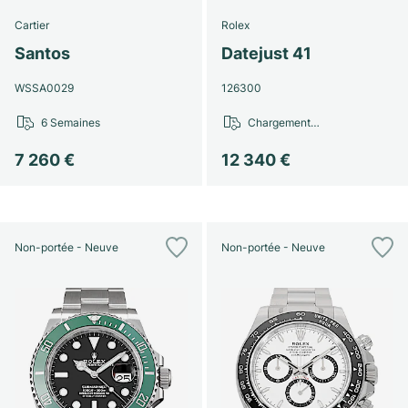
Cartier
Rolex
Santos
Datejust 41
WSSA0029
126300
6 Semaines
Chargement…
7 260 €
12 340 €
Non-portée - Neuve
Non-portée - Neuve