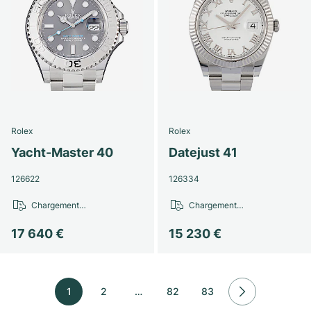
Rolex
Rolex
Yacht-Master 40
Datejust 41
126622
126334
Chargement…
Chargement…
17 640 €
15 230 €
1
2
…
82
83