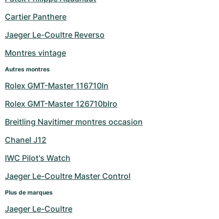
Milgauss
Montres pour femmes
Ronde
Professional
Formula 1
Portofino
Spirit of Big Bang
Cartier Panthere
Jaeger Le-Coultre Reverso
Oyster Perpetual
Rotonde
Bentley
Grand Carrera
Portugieser
King Power
Montres vintage
Yacht-Master
Crash
Transocean
Montres d'occasion
Da Vinci
Montres d'occasion
Autres montres
Yacht-Master II
Pasha
Cockpit
Montres pour femmes
Aquatimer
Rolex GMT-Master 116710ln
Rolex GMT-Master 126710blro
Sea-Dweller
Tortue
Chronospace
Spitfire
Breitling Navitimer montres occasion
Sky-Dweller
Baignoire
Super Avenger
GST
Chanel J12
Submariner
Ballon Blanc
Galactic
Vintage
IWC Pilot's Watch
Roadster
Montbrillant
Montres d'occasion
Jaeger Le-Coultre Master Control
Plus de marques
Montres d'occasion
Montres d'occasion
Jaeger Le-Coultre