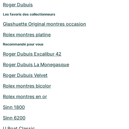
Montres pour femmes
Montres pour femmes
Roger Dubuis
Les favoris des collectionneurs
Glashuette Original montres occasion
Rolex montres platine
Recommandé pour vous
Roger Dubuis Excalibur 42
Roger Dubuis La Monegasque
Roger Dubuis Velvet
Rolex montres bicolor
Rolex montres en or
Sinn 1800
Sinn 6200
U Boat Classic