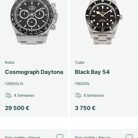
Rolex
Tudor
Cosmograph Daytona
Black Bay 54
126500LN
79000N
4 Semaines
6 Semaines
29 500 €
3 750 €
Non-portée - Neuve
Non-portée - Neuve