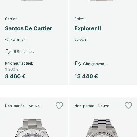
Cartier
Rolex
Santos De Cartier
Explorer II
WSSA0037
226570
6 Semaines
Prix neuf actuel
:
Chargement…
9 200 €
8 460 €
13 440 €
Non-portée - Neuve
Non-portée - Neuve