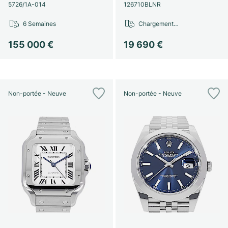
Montres pour femmes
Montres pour femmes
5726/1A-014
126710BLNR
6 Semaines
Chargement…
155 000 €
19 690 €
Non-portée - Neuve
Non-portée - Neuve