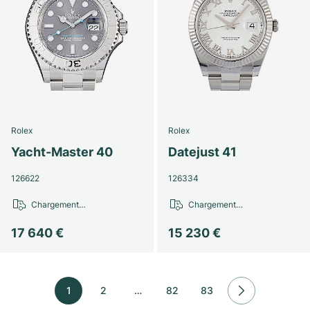
Rolex
Rolex
Yacht-Master 40
Datejust 41
126622
126334
Chargement…
Chargement…
17 640 €
15 230 €
1
2
…
82
83