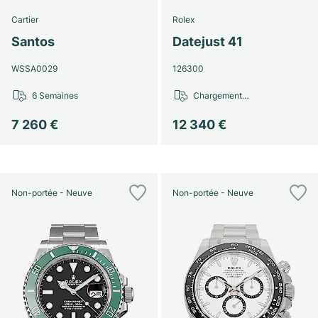
Cartier
Rolex
Santos
Datejust 41
WSSA0029
126300
6 Semaines
Chargement…
7 260 €
12 340 €
Non-portée - Neuve
Non-portée - Neuve