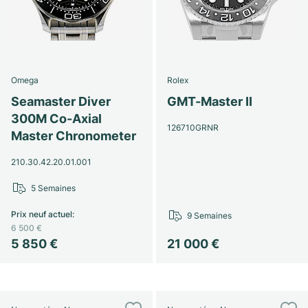
Omega
Rolex
Seamaster Diver
GMT-Master II
300M Co-Axial
126710GRNR
Master Chronometer
210.30.42.20.01.001
5 Semaines
Prix neuf actuel
:
9 Semaines
6 500 €
5 850 €
21 000 €