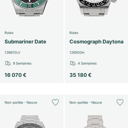
Rolex
Rolex
Submariner Date
Cosmograph Daytona
126610LV
126500ln
9 Semaines
4 Semaines
16 070 €
35 180 €
Non-portée - Neuve
Non-portée - Neuve