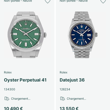
Non-portée - Neuve
Non-portée - Neuve
Rolex
Rolex
Oyster Perpetual 41
Datejust 36
134300
126234
Chargement…
Chargement…
10 490 €
13 550 €