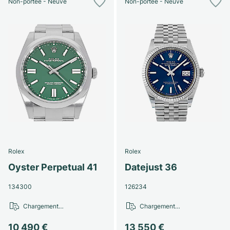
Non-portée - Neuve
Non-portée - Neuve
Rolex
Rolex
Oyster Perpetual 41
Datejust 36
134300
126234
Chargement…
Chargement…
10 490 €
13 550 €