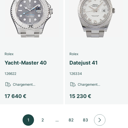
Rolex
Rolex
Yacht-Master 40
Datejust 41
126622
126334
Chargement…
Chargement…
17 640 €
15 230 €
1
2
…
82
83