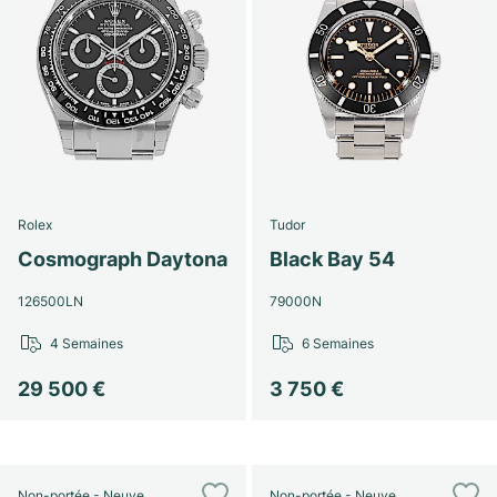
Rolex
Tudor
Cosmograph Daytona
Black Bay 54
126500LN
79000N
4 Semaines
6 Semaines
29 500 €
3 750 €
Non-portée - Neuve
Non-portée - Neuve