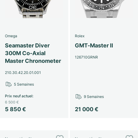
Omega
Rolex
Seamaster Diver
GMT-Master II
300M Co-Axial
126710GRNR
Master Chronometer
210.30.42.20.01.001
5 Semaines
Prix neuf actuel
:
9 Semaines
6 500 €
5 850 €
21 000 €