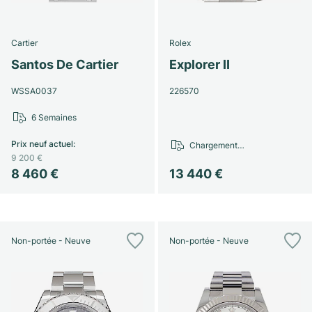
Cartier
Rolex
Santos De Cartier
Explorer II
WSSA0037
226570
6 Semaines
Prix neuf actuel
:
Chargement…
9 200 €
8 460 €
13 440 €
Non-portée - Neuve
Non-portée - Neuve