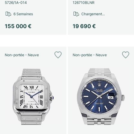
Montres pour femmes
Montres pour femmes
5726/1A-014
126710BLNR
6 Semaines
Chargement…
155 000 €
19 690 €
Non-portée - Neuve
Non-portée - Neuve