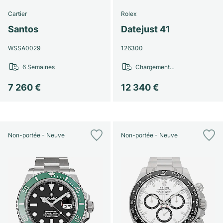
Cartier
Rolex
Santos
Datejust 41
WSSA0029
126300
6 Semaines
Chargement…
7 260 €
12 340 €
Non-portée - Neuve
Non-portée - Neuve