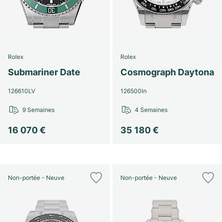
Rolex
Rolex
Submariner Date
Cosmograph Daytona
126610LV
126500ln
9 Semaines
4 Semaines
16 070 €
35 180 €
Non-portée - Neuve
Non-portée - Neuve